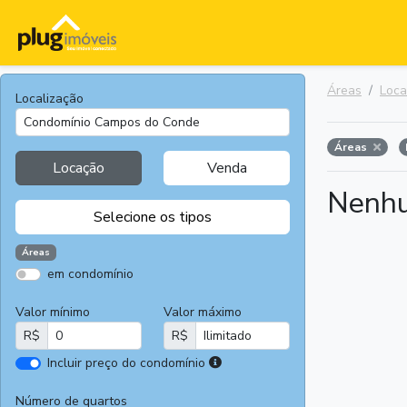
Áreas
Loc
Localização
Áreas
Locação
Venda
Nenhu
Selecione os tipos
Áreas
em condomínio
Apartamentos
Terrenos
Valor mínimo
Valor máximo
Casas
Casas
R$
R$
Comerciais
I
Incluir preço do condomínio
Salas
Chácaras e
r
Comerciais
Sítios
e
Número de quartos
Áreas
Fazendas