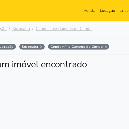
Venda
Locação
Enco
ação
Sorocaba
Condomínio Campos do Conde
Locação
Sorocaba
Condomínio Campos do Conde
m imóvel encontrado