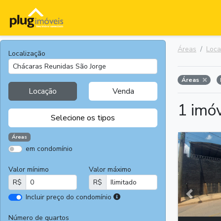
Áreas
Loc
Localização
Áreas
Locação
Venda
1 imó
Selecione os tipos
Áreas
em condomínio
Apartamentos
Terrenos
Valor mínimo
Valor máximo
Casas
Casas
R$
R$
Comerciais
I
Incluir preço do condomínio
Salas
Chácaras e
Anterior
r
Comerciais
Sítios
e
Número de quartos
Áreas
Fazendas