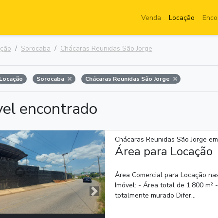
Venda
Locação
Enco
ação
Sorocaba
Chácaras Reunidas São Jorge
Locação
Sorocaba
Chácaras Reunidas São Jorge
vel encontrado
Chácaras Reunidas São Jorge em
Área para Locação
Área Comercial para Locação nas
Imóvel: - Área total de 1.800 m²
totalmente murado Difer...
Próxima