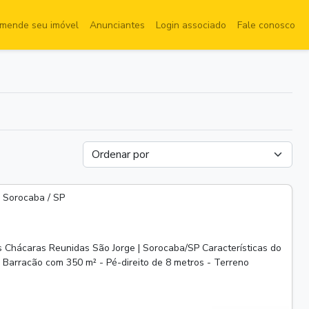
mende seu imóvel
Anunciantes
Login associado
Fale conosco
 Sorocaba / SP
 Chácaras Reunidas São Jorge | Sorocaba/SP Características do
 - Barracão com 350 m² - Pé-direito de 8 metros - Terreno