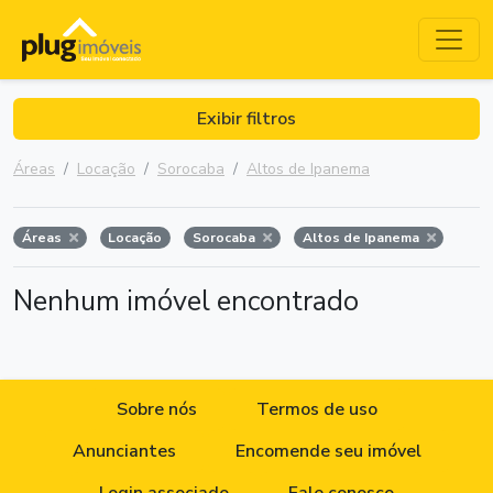
Exibir filtros
Áreas
Locação
Sorocaba
Altos de Ipanema
Áreas
Locação
Sorocaba
Altos de Ipanema
Nenhum imóvel encontrado
Sobre nós
Termos de uso
Anunciantes
Encomende seu imóvel