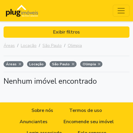
Exibir filtros
Áreas
Locação
São Paulo
Olimpia
Áreas
Locação
São Paulo
Olimpia
Nenhum imóvel encontrado
Sobre nós
Termos de uso
Anunciantes
Encomende seu imóvel