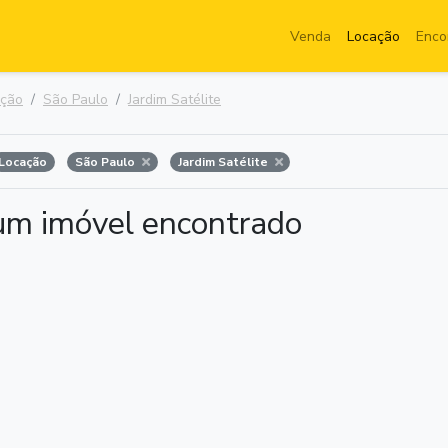
Venda
Locação
Enco
ação
São Paulo
Jardim Satélite
Locação
São Paulo
Jardim Satélite
m imóvel encontrado