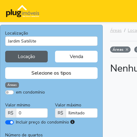
Áreas
Loc
Localização
Áreas
Locação
Venda
Nenhu
Selecione os tipos
Áreas
em condomínio
Apartamentos
Terrenos
Valor mínimo
Valor máximo
Casas
Casas
R$
R$
Comerciais
I
Incluir preço do condomínio
Salas
Chácaras e
r
Comerciais
Sítios
e
Número de quartos
Áreas
Fazendas