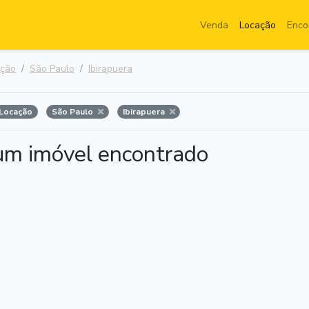
Venda
Locação
Enco
ação
São Paulo
Ibirapuera
Locação
São Paulo
Ibirapuera
m imóvel encontrado