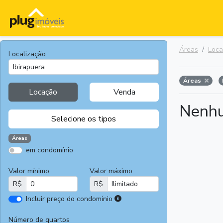
Áreas
Loc
Localização
Áreas
Locação
Venda
Nenhu
Selecione os tipos
Áreas
em condomínio
Apartamentos
Terrenos
Valor mínimo
Valor máximo
Casas
Casas
R$
R$
Comerciais
I
Incluir preço do condomínio
Salas
Chácaras e
r
Comerciais
Sítios
e
Número de quartos
Áreas
Fazendas