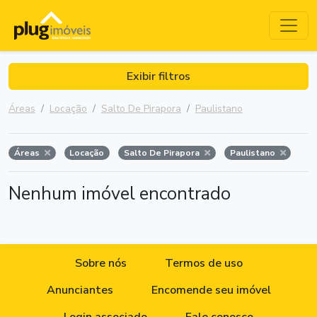
Exibir filtros
Áreas
Locação
Salto De Pirapora
Paulistano
Áreas
Locação
Salto De Pirapora
Paulistano
Nenhum imóvel encontrado
Sobre nós
Termos de uso
Anunciantes
Encomende seu imóvel