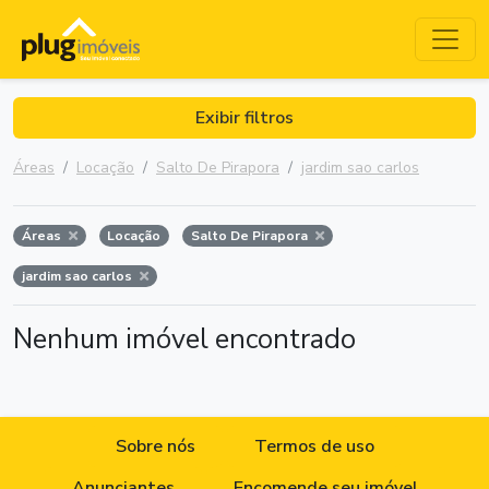
Exibir filtros
Áreas
Locação
Salto De Pirapora
jardim sao carlos
Áreas
Locação
Salto De Pirapora
jardim sao carlos
Nenhum imóvel encontrado
Sobre nós
Termos de uso
Anunciantes
Encomende seu imóvel