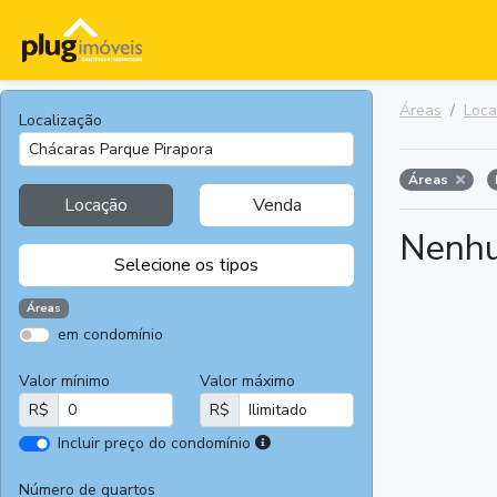
Áreas
Loc
Localização
Áreas
Locação
Venda
Nenhu
Selecione os tipos
Áreas
em condomínio
Apartamentos
Terrenos
Valor mínimo
Valor máximo
Casas
Casas
R$
R$
Comerciais
I
Incluir preço do condomínio
Salas
Chácaras e
r
Comerciais
Sítios
e
Número de quartos
Áreas
Fazendas