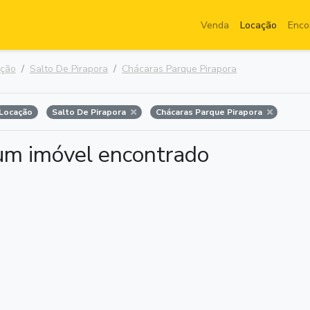
Venda
Locação
Enco
ação
Salto De Pirapora
Chácaras Parque Pirapora
Locação
Salto De Pirapora
Chácaras Parque Pirapora
m imóvel encontrado