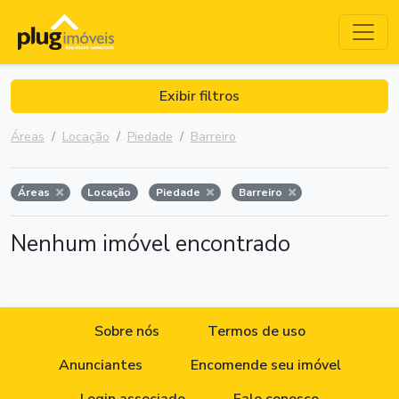
Exibir filtros
Áreas
Locação
Piedade
Barreiro
Áreas
Locação
Piedade
Barreiro
Nenhum imóvel encontrado
Sobre nós
Termos de uso
Anunciantes
Encomende seu imóvel