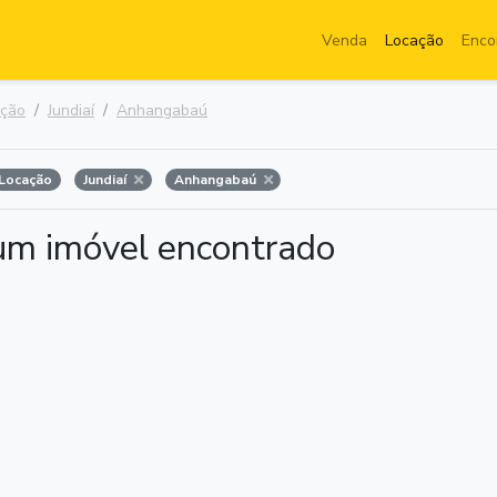
Venda
Locação
Enco
ação
Jundiaí
Anhangabaú
Locação
Jundiaí
Anhangabaú
m imóvel encontrado