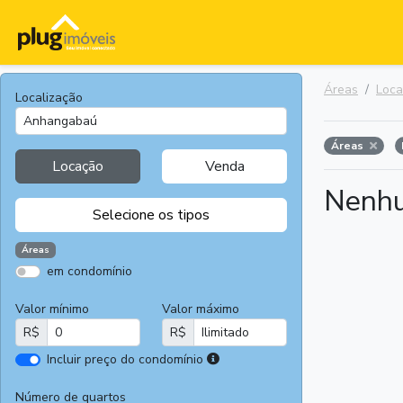
Áreas
Loc
Localização
Áreas
Locação
Venda
Nenhu
Selecione os tipos
Áreas
em condomínio
Apartamentos
Terrenos
Valor mínimo
Valor máximo
Casas
Casas
R$
R$
Comerciais
I
Incluir preço do condomínio
Salas
Chácaras e
r
Comerciais
Sítios
e
Número de quartos
Áreas
Fazendas