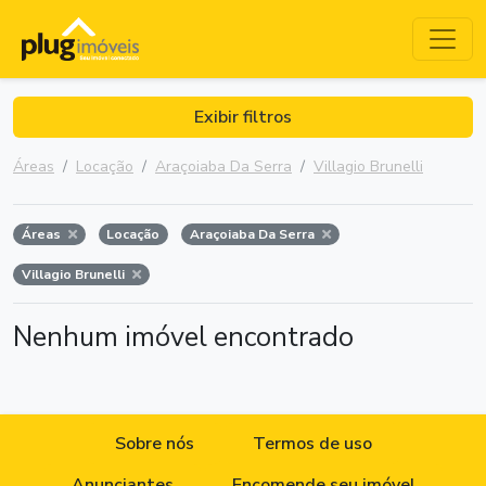
Exibir filtros
Áreas
Locação
Araçoiaba Da Serra
Villagio Brunelli
Áreas
Locação
Araçoiaba Da Serra
Villagio Brunelli
Nenhum imóvel encontrado
Sobre nós
Termos de uso
Anunciantes
Encomende seu imóvel