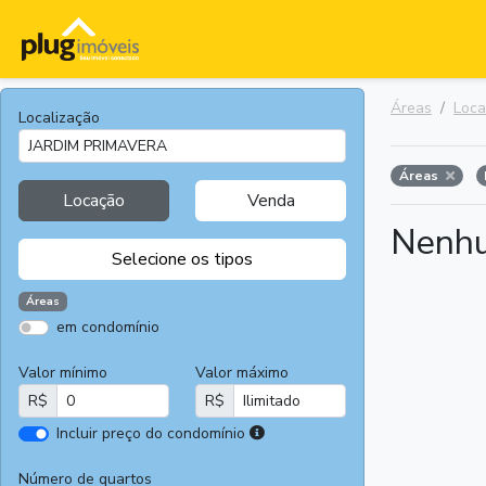
Áreas
Loc
Localização
Áreas
Locação
Venda
Nenhu
Selecione os tipos
Áreas
em condomínio
Apartamentos
Terrenos
Valor mínimo
Valor máximo
Casas
Casas
R$
R$
Comerciais
I
Incluir preço do condomínio
Salas
Chácaras e
r
Comerciais
Sítios
e
Número de quartos
Áreas
Fazendas