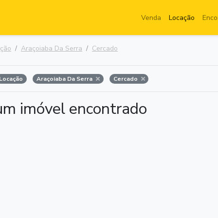
Venda
Locação
Enco
ação
Araçoiaba Da Serra
Cercado
Locação
Araçoiaba Da Serra
Cercado
m imóvel encontrado