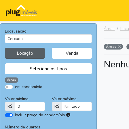
Áreas
Loc
Localização
Áreas
Locação
Venda
Nenhu
Selecione os tipos
Áreas
em condomínio
Apartamentos
Terrenos
Valor mínimo
Valor máximo
Casas
Casas
R$
R$
Comerciais
I
Incluir preço do condomínio
Salas
Chácaras e
r
Comerciais
Sítios
e
Número de quartos
Áreas
Fazendas