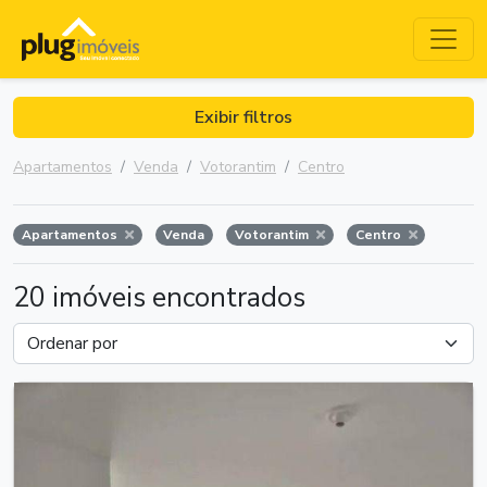
Exibir filtros
Apartamentos
Venda
Votorantim
Centro
Apartamentos
Venda
Votorantim
Centro
20 imóveis encontrados