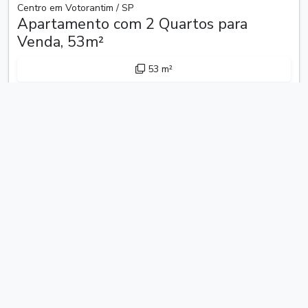
Centro em Votorantim / SP
Apartamento com 2 Quartos para
Venda, 53m²
53 m²
2 dormitórios
1 banheiro
1 vaga
Apartamento com sala 2 ambientes, cozinha planejada,
lavanderia, banheiro social, 2 dormitórios e 1 vaga de
garagem descoberta. Acabamento interno: Sala, cozinha e
banheiro em piso cerâmico. Cozinha e banheiro com rev...
R$ 215.000
Contatar