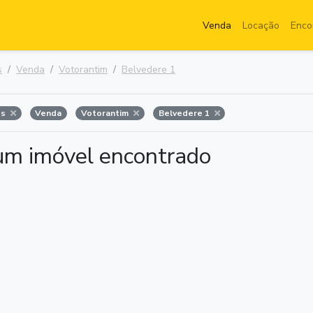
Venda
Locação
Enco
s
Venda
Votorantim
Belvedere 1
os
Venda
Votorantim
Belvedere 1
m imóvel encontrado