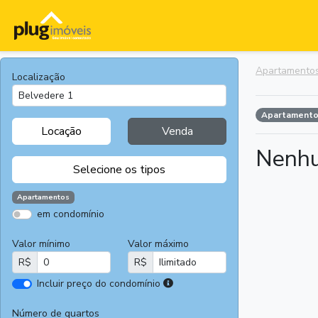
Apartamento
Localização
Apartament
Locação
Venda
Nenhu
Selecione os tipos
Apartamentos
em condomínio
Apartamentos
Terrenos
Valor mínimo
Valor máximo
Casas
Casas
R$
R$
Comerciais
I
Incluir preço do condomínio
Salas
Chácaras e
r
Comerciais
Sítios
e
Número de quartos
Áreas
Fazendas