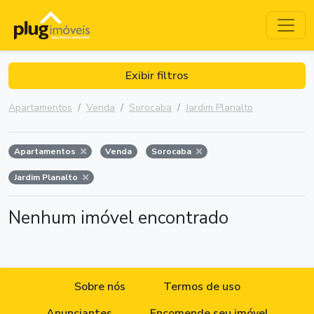
Exibir filtros
Apartamentos
Venda
Sorocaba
Jardim Planalto
Apartamentos
Venda
Sorocaba
Jardim Planalto
Nenhum imóvel encontrado
Sobre nós
Termos de uso
Anunciantes
Encomende seu imóvel