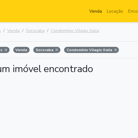
Venda
Locação
Enco
s
Venda
Sorocaba
Condomínio Vilagio Italia
os
Venda
Sorocaba
Condomínio Vilagio Italia
m imóvel encontrado