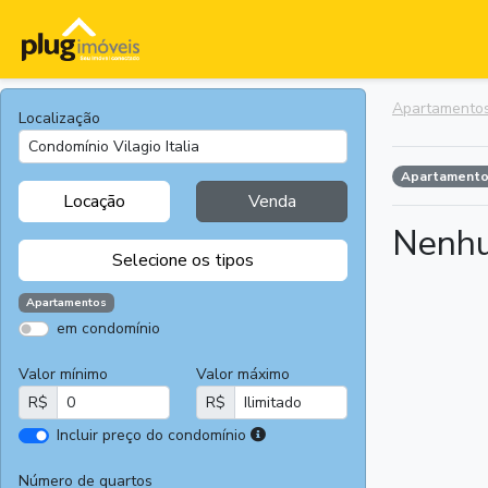
Apartamento
Localização
Apartament
Locação
Venda
Nenhu
Selecione os tipos
Apartamentos
em condomínio
Apartamentos
Terrenos
Valor mínimo
Valor máximo
Casas
Casas
R$
R$
Comerciais
I
Incluir preço do condomínio
Salas
Chácaras e
r
Comerciais
Sítios
e
Número de quartos
Áreas
Fazendas