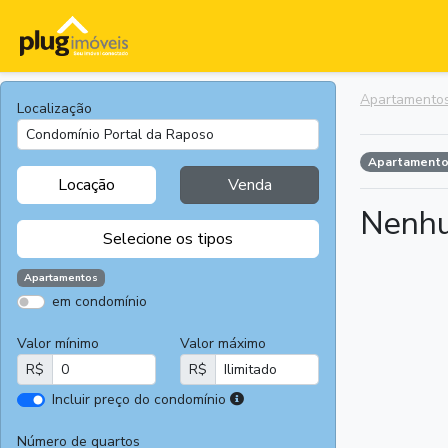
Apartamento
Localização
Apartament
Locação
Venda
Nenhu
Selecione os tipos
Apartamentos
em condomínio
Apartamentos
Terrenos
Valor mínimo
Valor máximo
Casas
Casas
R$
R$
Comerciais
I
Incluir preço do condomínio
Salas
Chácaras e
r
Comerciais
Sítios
e
Número de quartos
Áreas
Fazendas