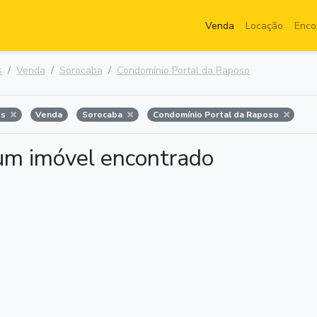
Venda
Locação
Enco
s
Venda
Sorocaba
Condomínio Portal da Raposo
os
Venda
Sorocaba
Condomínio Portal da Raposo
m imóvel encontrado