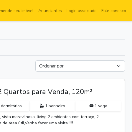
mende seu imóvel
Anunciantes
Login associado
Fale conosco
 Quartos para Venda, 120m²
 dormitórios
1 banheiro
1 vaga
, vista maravilhosa, living 2 ambientes com terraço, 2
 de área útil,Venha fazer uma visita!!!!!!