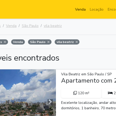
Venda
Locação
Enco
s
Venda
São Paulo
vila beatriz
os
Venda
São Paulo
vila beatriz
veis encontrados
Vila Beatriz em São Paulo / SP
Apartamento com 2
120 m²
2
Excelente localização, andar alto
Próxima
dormitórios, 1 banheiro, 70 metros