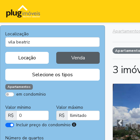
Apartamento
Localização
Apartament
Locação
Venda
3 imó
Selecione os tipos
Apartamentos
em condomínio
Apartamentos
Terrenos
Valor mínimo
Valor máximo
Casas
Casas
R$
R$
Comerciais
I
Incluir preço do condomínio
Salas
Chácaras e
Anterior
r
Comerciais
Sítios
e
Número de quartos
Áreas
Fazendas