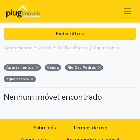
Exibir filtros
Apartamentos
Venda
Rio Das Pedras
ãgua branca
Apartamentos
Venda
Rio Das Pedras
ãgua branca
Nenhum imóvel encontrado
Sobre nós
Termos de uso
Anunciantes
Encomende seu imóvel