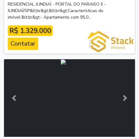
RESIDENCIAL JUNDIAÍ - PORTAL DO PARAISO II -
JUNDIAÍ/SP&lt;br&gt;&lt;br&gt;Características do
imóvel:&lt;br&gt;- Apartamento com 95,0...
R$ 1.329.000
Contatar
Anterior
Próxim