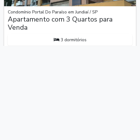
Condomínio Portal Do Paraíso em Jundiaí / SP
Apartamento com 3 Quartos para
Venda
3 dormitórios
2 vagas
Odeon Residencial Jundiaí - Portal do Paraíso II - Jundiaí/SP.
AU: 95,00m² Privativos. Apartamento a venda no Odeon
Residencial, condomínio contemporâneo com segurança e
lazer completos. Imóvel localizado em anda...
R$ 1.200.000
Contatar