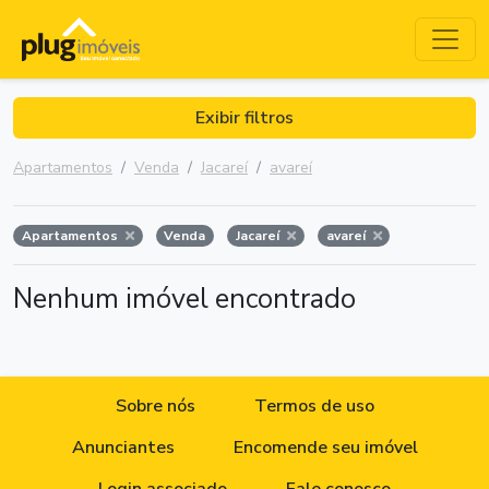
Exibir filtros
Apartamentos
Venda
Jacareí
avareí
Apartamentos
Venda
Jacareí
avareí
Nenhum imóvel encontrado
Sobre nós
Termos de uso
Anunciantes
Encomende seu imóvel