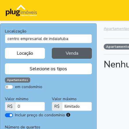
Apartamento
Localização
Apartament
Locação
Venda
Nenhu
Selecione os tipos
Apartamentos
em condomínio
Apartamentos
Terrenos
Valor mínimo
Valor máximo
Casas
Casas
R$
R$
Comerciais
I
Incluir preço do condomínio
Salas
Chácaras e
r
Comerciais
Sítios
e
Número de quartos
Áreas
Fazendas