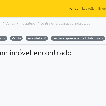
Venda
Locação
Enco
s
Venda
Indaiatuba
centro empresarial de indaiatuba
os
Venda
Indaiatuba
centro empresarial de indaiatuba
m imóvel encontrado