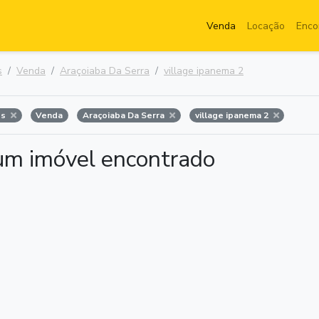
Venda
Locação
Enco
s
Venda
Araçoiaba Da Serra
village ipanema 2
os
Venda
Araçoiaba Da Serra
village ipanema 2
m imóvel encontrado