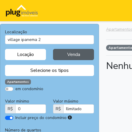
Apartamento
Localização
Apartament
Locação
Venda
Nenhu
Selecione os tipos
Apartamentos
em condomínio
Apartamentos
Terrenos
Valor mínimo
Valor máximo
Casas
Casas
R$
R$
Comerciais
I
Incluir preço do condomínio
Salas
Chácaras e
r
Comerciais
Sítios
e
Número de quartos
Áreas
Fazendas