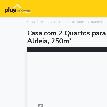
Casa
Venda
Sao-pedro-da-aldeia
balneário
Casa com 2 Quartos para 
Aldeia, 250m²