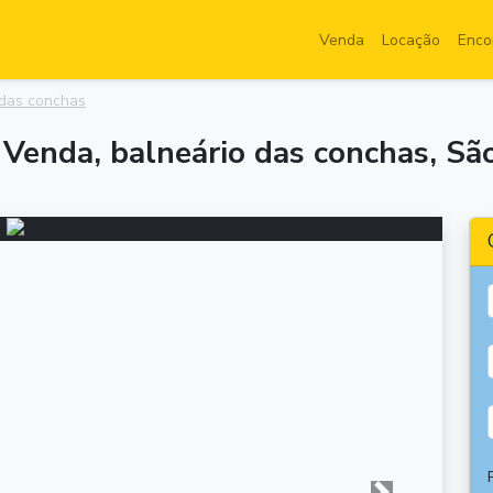
Venda
Locação
Enco
 das conchas
Venda, balneário das conchas, Sã