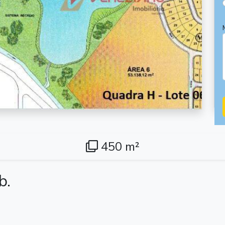
450 m²
b.