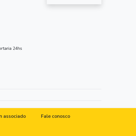
taria 24hs
n associado
Fale conosco