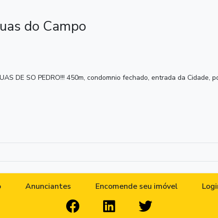
guas do Campo
E SO PEDRO!!! 450m, condomnio fechado, entrada da Cidade, por
o
Anunciantes
Encomende seu imóvel
Logi