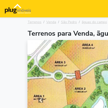
Terrenos
Venda
São Pedro
ãguas do campo
Terrenos para Venda, ãg
Anterior