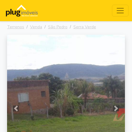
Terrenos
Venda
São Pedro
Serra Verde
Anterior
Próxima