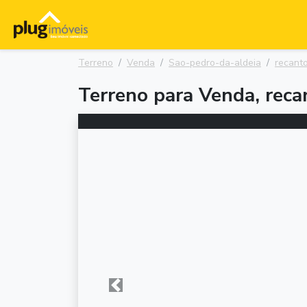
Terreno
Venda
Sao-pedro-da-aldeia
recanto
Terreno para Venda, reca
Anterior