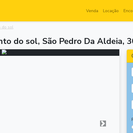
Venda
Locação
Enco
 do sol
nto do sol, São Pedro Da Aldeia, 
Próxima