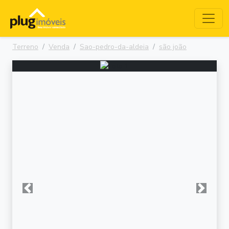
Terreno
Venda
Sao-pedro-da-aldeia
são joão
Anterior
Próxima