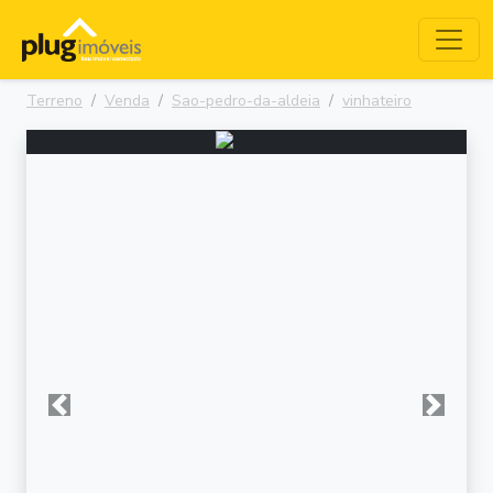
Terreno
Venda
Sao-pedro-da-aldeia
vinhateiro
Anterior
Próxima