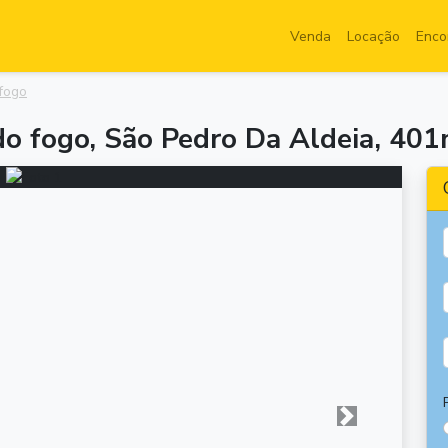
Venda
Locação
Enco
 fogo
do fogo, São Pedro Da Aldeia, 401
Próxima