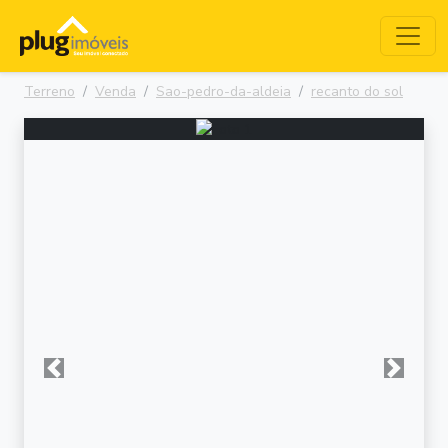
Terreno
Venda
Sao-pedro-da-aldeia
recanto do sol
Anterior
Próxima