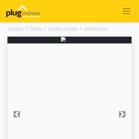
Terreno
Venda
Iguaba-grande
cidade nova
Anterior
Próxima