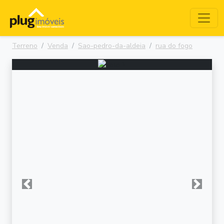
Terreno
Venda
Sao-pedro-da-aldeia
rua do fogo
Anterior
Próxima