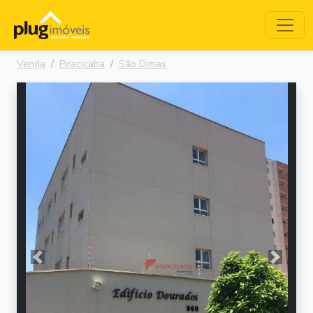
Venda
Piracicaba
São Dimas
Anterior
Próxima