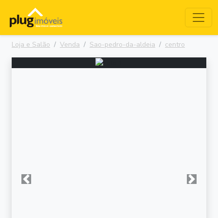
Loja e Salão
Venda
Sao-pedro-da-aldeia
centro
Anterior
Próxima