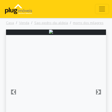
Casa
Venda
Sao-pedro-da-aldeia
morro dos milagres
Anterior
Próxima