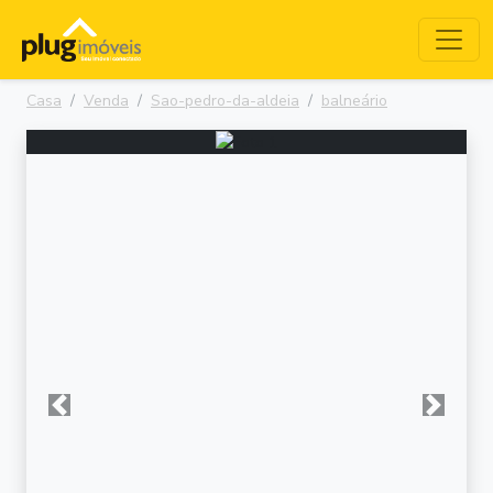
Casa
Venda
Sao-pedro-da-aldeia
balneário
Anterior
Próxima