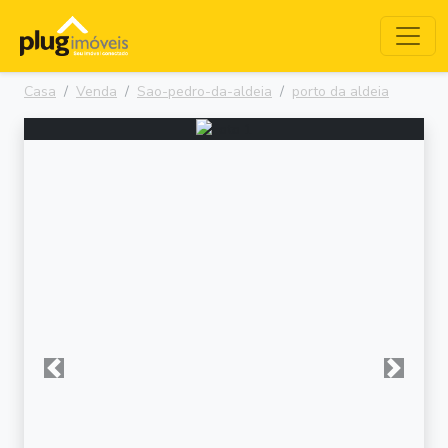
Casa
Venda
Sao-pedro-da-aldeia
porto da aldeia
Anterior
Próxima