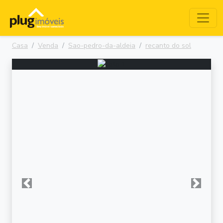
Casa
Venda
Sao-pedro-da-aldeia
recanto do sol
Anterior
Próxima