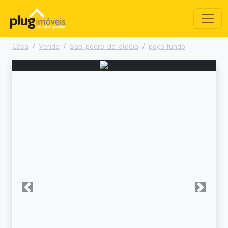
Casa
Venda
Sao-pedro-da-aldeia
poço fundo
Anterior
Próxima