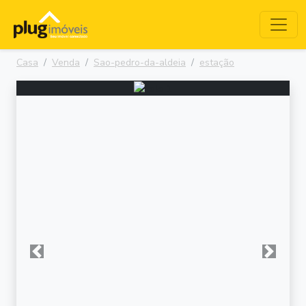
Casa
Venda
Sao-pedro-da-aldeia
estação
Anterior
Próxima