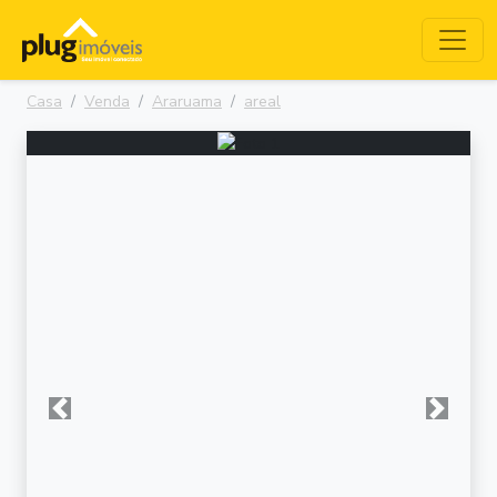
Casa
Venda
Araruama
areal
Anterior
Próxima