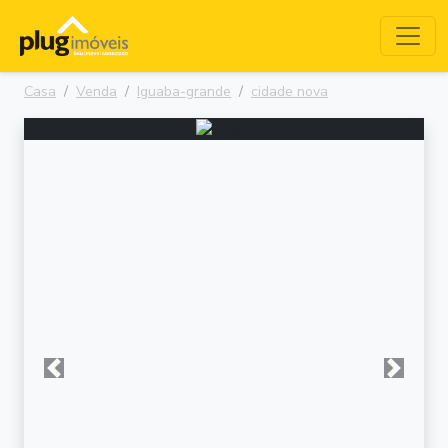
Casa
Venda
Iguaba-grande
cidade nova
Anterior
Próxima