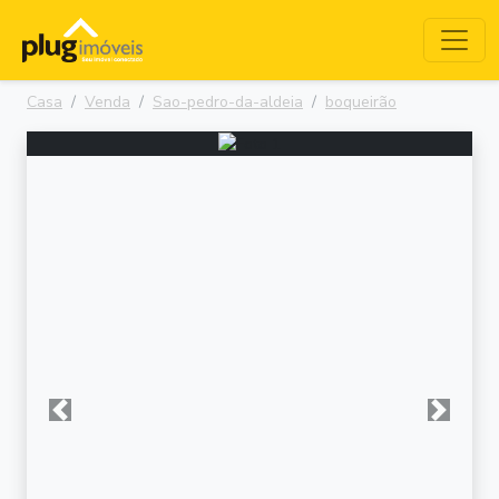
Casa
Venda
Sao-pedro-da-aldeia
boqueirão
Anterior
Próxima