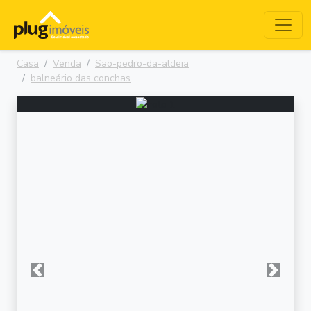
Casa
Venda
Sao-pedro-da-aldeia
balneário das conchas
Anterior
Próxima