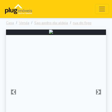
Casa
Venda
Sao-pedro-da-aldeia
rua do fogo
Anterior
Próxima