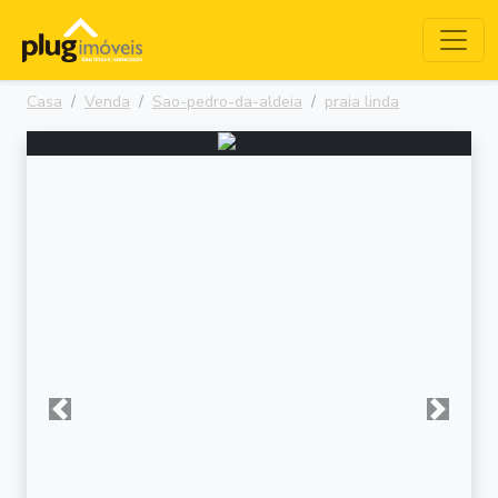
Casa
Venda
Sao-pedro-da-aldeia
praia linda
Anterior
Próxima