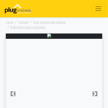
Casa
Venda
Sao-pedro-da-aldeia
balneário das conchas
Anterior
Próxima